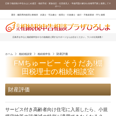
広島で相続税の申告をはじめ遺言・相続手続・家族信託・任意後見人・争族問題の解決を各種専門家と連携してサ
ポート
運営：棚田秀利税理士事務所 弁護士・司法書士・税理士・行政書士・銀行・不動産業者・FPと連携
広島市を中心に相続税申告やその他相続に関するサポートならお任せください。ラジオ出演多数！
財産評価
ホーム
相続相談室
相続税申告
FMちゅーピー そうだあ!棚
田税理士の相続相談室
財産評価
サービス付き高齢者向け住宅に入居したら、小規