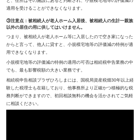
と、住所はその施設にあると判断され、小規模宅地等の評価減の
適用を受けることができなくなります。
③注意点：被相続人が老人ホーム入居後、被相続人の生計一親族
以外の居住の用に供してはいけません。
つまり、被相続人が老人ホーム等に入居したので空き家になった
からと言って、他人に貸すと、小規模宅地等の評価減の特例が適
用できなくなります。
小規模宅地等の評価減の特例の適用の可否は相続税申告業務の中
でも、最も影響税額の大きい業務です。
相続税申告相談プラザひろしま
には、国税局資産税畑30年以上経
験した税理士も在籍しており、他事務所より正確かつ積極的な税
務判断ができますので、初回相談無料の機会を活かされてご気軽
に相談ください。