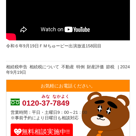
令和６年9月19日
ＦＭちゅーピー
出演放送158回目
相続税申告
相続税について
不動産
特例
財産評価
節税
|
2024
年9月19日
お気軽にお電話ください。
みな
なかよく
0120-
37
-
7849
営業時間：平日・土曜日9：00～21：00
※事前予約により日曜日も相談対応
無料相談実施中!!