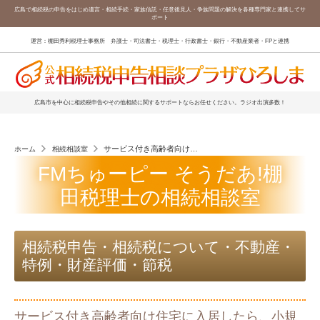
広島で相続税の申告をはじめ遺言・相続手続・家族信託・任意後見人・争族問題の解決を各種専門家と連携してサ
ポート
運営：棚田秀利税理士事務所 弁護士・司法書士・税理士・行政書士・銀行・不動産業者・FPと連携
広島市を中心に相続税申告やその他相続に関するサポートならお任せください。ラジオ出演多数！
サービス付き高齢者向け住宅に入居したら、小規模宅地等の評
ホーム
相続相談室
FMちゅーピー そうだあ!棚
田税理士の相続相談室
相続税申告・相続税について・不動産・
特例・財産評価・節税
サービス付き高齢者向け住宅に入居したら、小規