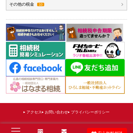
その他の税金
10
アクセス
お問い合わせ
プライバシーポリシー
©
広島 相続税申告相談プラザひろしま（運営：棚田秀利税理士事務所）
. All