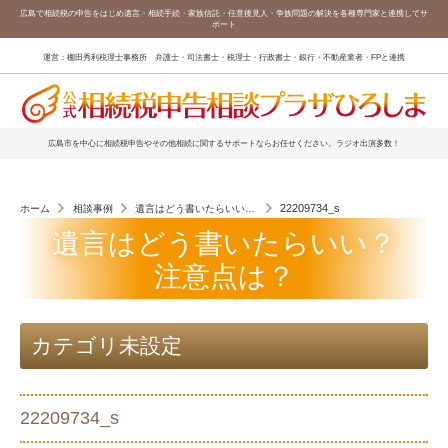
広島で相続税の申告をはじめ遺言・相続手続・家族信託・任意後見人・争族問題の解決を各種専門家と連携してサ
ポート
運営：棚田秀利税理士事務所 弁護士・司法書士・税理士・行政書士・銀行・不動産業者・FPと連携
広島市を中心に相続税申告やその他相続に関するサポートならお任せください。ラジオ出演多数！
22209734_s
ホーム
相談事例
遺言はどう書いたらいい？注意点は？
遺言はどう書いたらいい？
注意点は？
カテゴリ未設定
22209734_s