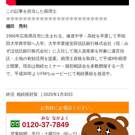
この記事を担当した税理士
※※※※※※※※※※※※※※※※※※※※※※※※
棚田 秀利
1966年広島県呉市に生まれる。修道中学・高校を卒業して早稲
田大学商学部へ入学。大学卒業後安田信託銀行株式会社（現：み
ずほ信託銀行株式会社）に入社して個人資産家を対象に遺言信
託・土地の有効活用を提案。税理士資格を取得して平成9年税理
士開業。現在は相続セミナー・個別相談会を多数開催する一方
で、平成30年より
FMちゅーピー
にて相続番組を放送中。
終活
相続税対策
|
2025年1月30日
お気軽にお電話ください。
みな
なかよく
0120-
37
-
7849
営業時間：平日・土曜日9：00～21：00