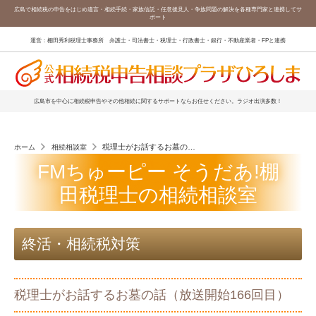
広島で相続税の申告をはじめ遺言・相続手続・家族信託・任意後見人・争族問題の解決を各種専門家と連携してサ
ポート
運営：棚田秀利税理士事務所 弁護士・司法書士・税理士・行政書士・銀行・不動産業者・FPと連携
広島市を中心に相続税申告やその他相続に関するサポートならお任せください。ラジオ出演多数！
税理士がお話するお墓の話（放送開始166回目）
ホーム
相続相談室
FMちゅーピー そうだあ!棚
田税理士の相続相談室
終活・相続税対策
税理士がお話するお墓の話（放送開始166回目）