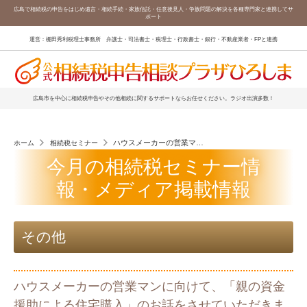
広島で相続税の申告をはじめ遺言・相続手続・家族信託・任意後見人・争族問題の解決を各種専門家と連携してサ
ポート
運営：棚田秀利税理士事務所 弁護士・司法書士・税理士・行政書士・銀行・不動産業者・FPと連携
広島市を中心に相続税申告やその他相続に関するサポートならお任せください。ラジオ出演多数！
ハウスメーカーの営業マンに向けて、「親の資金援助に
ホーム
相続税セミナー
今月の相続税セミナー情
報・メディア掲載情報
その他
ハウスメーカーの営業マンに向けて、「親の資金
援助による住宅購入」のお話をさせていただきま