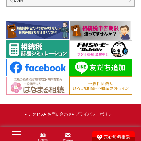
その他
アクセス
お問い合わせ
プライバシーポリシー
©
広島 相続税申告相談プラザひろしま（運営：棚田秀利税理士事務所）
. All
安心無料相談
Rights Reserved.
お電話
問合せ