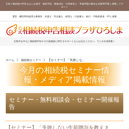
広島で相続税の申告をはじめ遺言・相続手続・家族信託・任意後見人・争族問題の解決を各種専門家と連携してサ
ポート
運営：棚田秀利税理士事務所 弁護士・司法書士・税理士・行政書士・銀行・不動産業者・FPと連携
広島市を中心に相続税申告やその他相続に関するサポートならお任せください。ラジオ出演多数！
【セミナー】「失敗しない生前贈与を教えます！」を開
ホーム
相続税セミナー
今月の相続税セミナー情
報・メディア掲載情報
セミナー・無料相談会・セミナー開催報
告
【セミナー】「失敗しない生前贈与を教えま