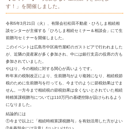
す！」を開催しました。
令和5年3月21日（火）、有限会社松田不動産・
ひろしま相続相
談センター
が主催する「ひろしま相続セミナー＆相談会」にて生
前贈与セミナーを開催しました。
このイベントは広島市中区南竹屋町のガストピアで行われました
が、近隣の資産家が多く参加され、中には銀行支店の役席の方も
参加されていました。
やはり、今の相続に対する関心が高いようです。
昨年末の税制改正により、生前贈与がより複雑になり、相続税節
税のために生前贈与を行っても、今までのように節税効果はでま
せん。一方今まで相続税の節税効果は全くないとされていた相続
時精算課税贈与については110万円の基礎控除が設けられるよう
になりました。
結論的には
①今まで以上に「相続時精算課税贈与」を有効活用した方がよい
➁名義預金には注意しないといけない