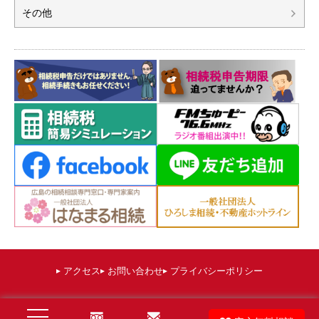
その他
アクセス
お問い合わせ
プライバシーポリシー
©
広島 相続税申告相談プラザひろしま（運営：棚田秀利税理士事務所）
. All