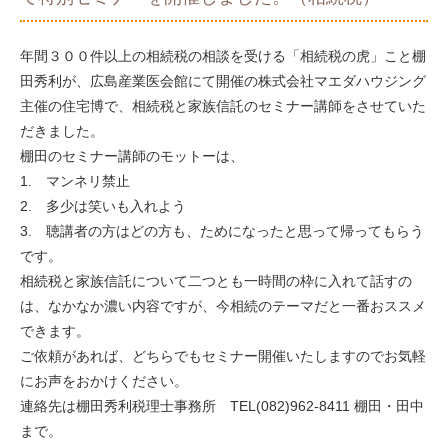
年間３００件以上の相続税の相談を受ける「相続税の虎」こと棚
田秀利が、広島産業医会館にて開催の株式会社マエダハウジング
主催の住宅博で、相続税と家族信託のセミナー講師をさせていた
だきました。
棚田のセミナー講師のモットーは、
1. マンネリ禁止
2. 多少は笑いも入れよう
3. 聴講者の方はどの方も、ためになったと思って帰ってもらう
です。
相続税と家族信託について二つとも一時間の枠に入れて話すの
は、なかなか濃い内容ですが、今相続のテーマだと一番おススメ
できます。
ご依頼があれば、どちらでもセミナー開催いたしますのでお気軽
にお声をおかけください。
連絡先は棚田秀利税理士事務所 TEL(082)962-8411 棚田・田中
まで。