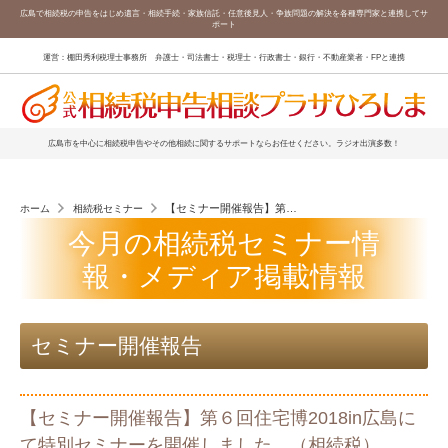
広島で相続税の申告をはじめ遺言・相続手続・家族信託・任意後見人・争族問題の解決を各種専門家と連携してサ
ポート
運営：棚田秀利税理士事務所 弁護士・司法書士・税理士・行政書士・銀行・不動産業者・FPと連携
広島市を中心に相続税申告やその他相続に関するサポートならお任せください。ラジオ出演多数！
【セミナー開催報告】第６回住宅博2018in広島にて特
ホーム
相続税セミナー
今月の相続税セミナー情
報・メディア掲載情報
セミナー開催報告
【セミナー開催報告】第６回住宅博2018in広島に
て特別セミナーを開催しました。（相続税）