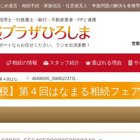
じめ遺言・相続手続・家族信託・任意後見人・争族問題の解決を各種専
税理士・行政書士・銀行・不動産業者・FPと連携
営業
ポートならお任せください。ラジオ出演多数！
相続の情報
スタッフ紹介
選ばれる理由
サ
46498265_2068522373169888_5564958802958090240_n
第４回はなまる相続フェアを開催
税】第４回はなまる相続フェ