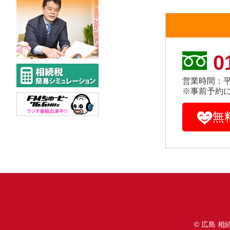
0
営業時間：平
※事前予約
無
©
広島 相