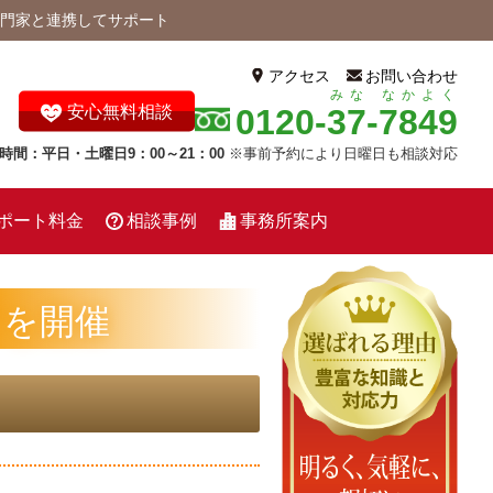
門家と連携してサポート
アクセス
お問い合わせ
みな
なかよく
0120-
37
-
7849
安心無料相談
時間：平日・土曜日9：00～21：00
※事前予約により日曜日も相談対応
ポート料金
相談事例
事務所案内
アを開催