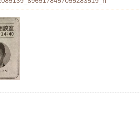
2085139_8965178457055283519_n