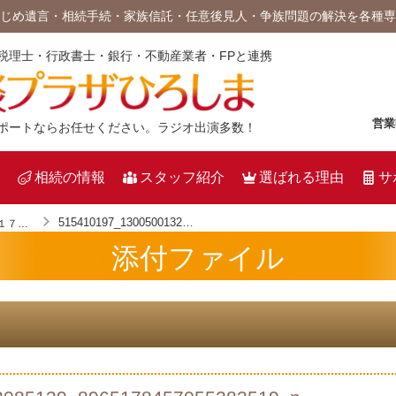
じめ遺言・相続手続・家族信託・任意後見人・争族問題の解決を各種専
税理士・行政書士・銀行・不動産業者・FPと連携
営業
ポートならお任せください。ラジオ出演多数！
相続の情報
スタッフ紹介
選ばれる理由
サ
515410197_1300500132085139_8965178457055283519_n
【ラジオ出演＜第１７７回＞】☆そうだぁ！棚田税理士の相続相談室☆
添付ファイル