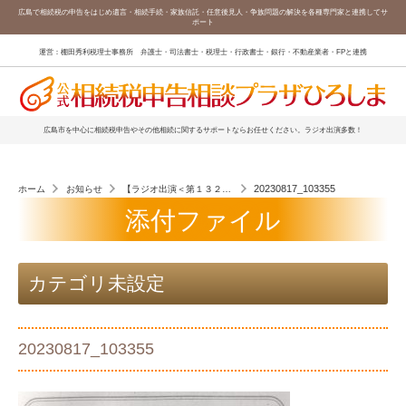
広島で相続税の申告をはじめ遺言・相続手続・家族信託・任意後見人・争族問題の解決を各種専門家と連携してサ
ポート
運営：棚田秀利税理士事務所 弁護士・司法書士・税理士・行政書士・銀行・不動産業者・FPと連携
広島市を中心に相続税申告やその他相続に関するサポートならお任せください。ラジオ出演多数！
20230817_103355
ホーム
お知らせ
【ラジオ出演＜第１３２回＞】☆そうだぁ！棚田税理士の相続相談室☆
添付ファイル
カテゴリ未設定
20230817_103355