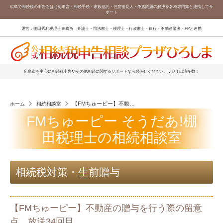
広島で相続税の申告をはじめ遺言・相続手続・家族信託・任意後見人・争族問題の解決を各種専門家と連携してサ
ポート
運営：棚田秀利税理士事務所 弁護士・司法書士・税理士・行政書士・銀行・不動産業者・FPと連携
広島市を中心に相続税申告やその他相続に関するサポートならお任せください。ラジオ出演多数！
【FMちゅーピー】不動産の贈与を行う際の留意点 放送34
ホーム
相続相談室
FMちゅーピー そうだあ!棚
田税理士の相続相談室
相続税対策・生前贈与
【FMちゅーピー】不動産の贈与を行う際の留意
点 放送34回目