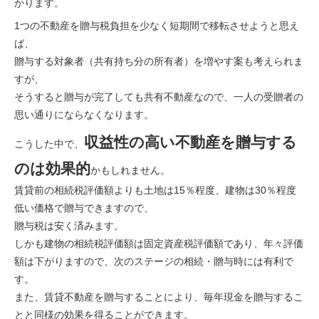
かります。
1つの不動産を贈与税負担を少なく短期間で移転させようと思え
ば、
贈与する対象者（共有持ち分の所有者）を増やす案も考えられま
すが、
そうすると贈与が完了しても共有不動産なので、一人の受贈者の
思い通りにならなくなります。
収益性の高い不動産を贈与する
こうした中で、
のは効果的
かもしれません。
賃貸前の相続税評価額よりも土地は15％程度、建物は30％程度
低い価格で贈与できますので、
贈与税は安く済みます。
しかも建物の相続税評価額は固定資産税評価額であり、年々評価
額は下がりますので、次のステージの相続・贈与時には有利で
す。
また、賃貸不動産を贈与することにより、毎年現金を贈与するこ
とと同様の効果を得ることができます。