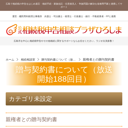
広島で相続税の申告をはじめ遺言・相続手続・家族信託・任意後見人・争族問題の解決を各種専門家と連携してサ
ポート
運営：棚田秀利税理士事務所 弁護士・司法書士・税理士・行政書士・銀行・不動産業者・FPと連携
広島市を中心に相続税申告やその他相続に関するサポートならお任せください。ラジオ出演多数！
親権者との贈与契約書
ホーム
相続相談室
贈与契約書について（放送開始188回目）
贈与契約書について（放送
開始188回目）
カテゴリ未設定
親権者との贈与契約書