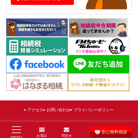
アクセス
お問い合わせ
プライバシーポリシー
©
広島 相続税申告相談プラザひろしま（運営：棚田秀利税理士事務所）
. All
安心無料相談
お電話
問合せ
Rights Reserved.