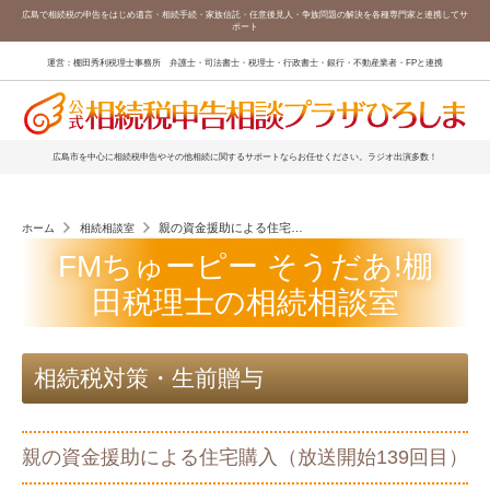
広島で相続税の申告をはじめ遺言・相続手続・家族信託・任意後見人・争族問題の解決を各種専門家と連携してサ
ポート
運営：棚田秀利税理士事務所 弁護士・司法書士・税理士・行政書士・銀行・不動産業者・FPと連携
広島市を中心に相続税申告やその他相続に関するサポートならお任せください。ラジオ出演多数！
親の資金援助による住宅購入（放送開始139回目）
ホーム
相続相談室
FMちゅーピー そうだあ!棚
田税理士の相続相談室
相続税対策・生前贈与
親の資金援助による住宅購入（放送開始139回目）