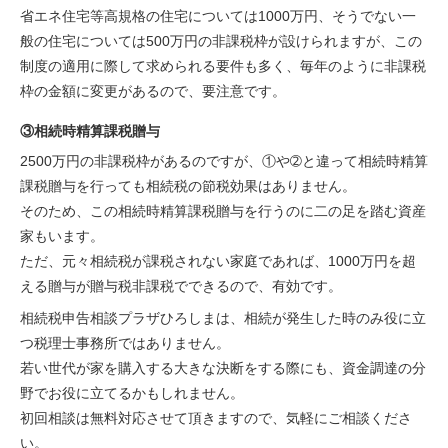
省エネ住宅等高規格の住宅については1000万円、そうでない一
般の住宅については500万円の非課税枠が設けられますが、この
制度の適用に際して求められる要件も多く、毎年のように非課税
枠の金額に変更があるので、要注意です。
③相続時精算課税贈与
2500万円の非課税枠があるのですが、①や➁と違って相続時精算
課税贈与を行っても相続税の節税効果はありません。
そのため、この相続時精算課税贈与を行うのに二の足を踏む資産
家もいます。
ただ、元々相続税が課税されない家庭であれば、1000万円を超
える贈与が贈与税非課税でできるので、有効です。
相続税申告相談プラザひろしま
は、相続が発生した時のみ役に立
つ税理士事務所ではありません。
若い世代が家を購入する大きな決断をする際にも、資金調達の分
野でお役に立てるかもしれません。
初回相談は無料対応させて頂きますので、気軽にご相談くださ
い。