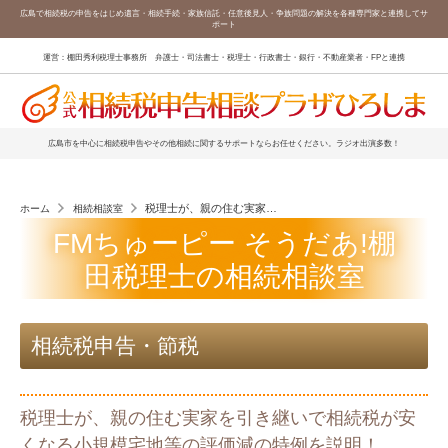
広島で相続税の申告をはじめ遺言・相続手続・家族信託・任意後見人・争族問題の解決を各種専門家と連携してサ
ポート
運営：棚田秀利税理士事務所 弁護士・司法書士・税理士・行政書士・銀行・不動産業者・FPと連携
広島市を中心に相続税申告やその他相続に関するサポートならお任せください。ラジオ出演多数！
税理士が、親の住む実家を引き継いで相続税が安くなる小規
ホーム
相続相談室
FMちゅーピー そうだあ!棚
田税理士の相続相談室
相続税申告・節税
税理士が、親の住む実家を引き継いで相続税が安
くなる小規模宅地等の評価減の特例を説明！