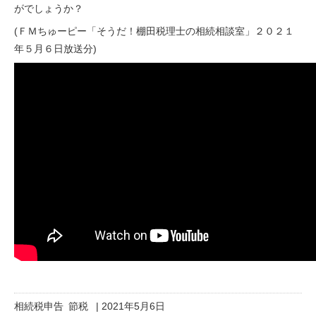
がでしょうか？
(
ＦＭちゅーピー
「そうだ！棚田税理士の相続相談室」２０２１
年５月６日放送分)
相続税申告
節税
|
2021年5月6日