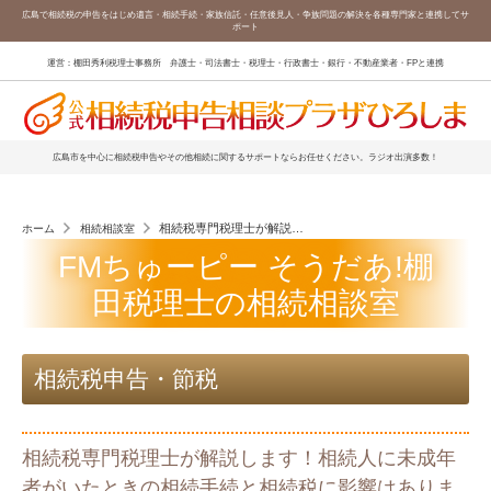
広島で相続税の申告をはじめ遺言・相続手続・家族信託・任意後見人・争族問題の解決を各種専門家と連携してサ
ポート
運営：棚田秀利税理士事務所 弁護士・司法書士・税理士・行政書士・銀行・不動産業者・FPと連携
広島市を中心に相続税申告やその他相続に関するサポートならお任せください。ラジオ出演多数！
相続税専門税理士が解説します！相続人に未成年者がいたと
ホーム
相続相談室
FMちゅーピー そうだあ!棚
田税理士の相続相談室
相続税申告・節税
相続税専門税理士が解説します！相続人に未成年
者がいたときの相続手続と相続税に影響はありま