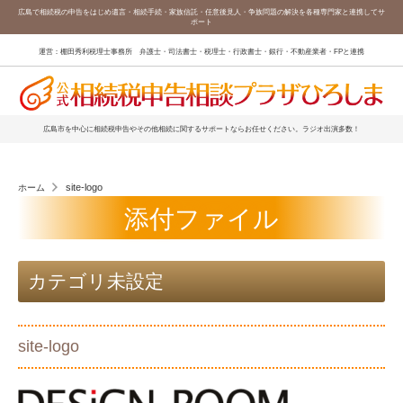
広島で相続税の申告をはじめ遺言・相続手続・家族信託・任意後見人・争族問題の解決を各種専門家と連携してサ
ポート
運営：棚田秀利税理士事務所 弁護士・司法書士・税理士・行政書士・銀行・不動産業者・FPと連携
広島市を中心に相続税申告やその他相続に関するサポートならお任せください。ラジオ出演多数！
site-logo
ホーム
添付ファイル
カテゴリ未設定
site-logo