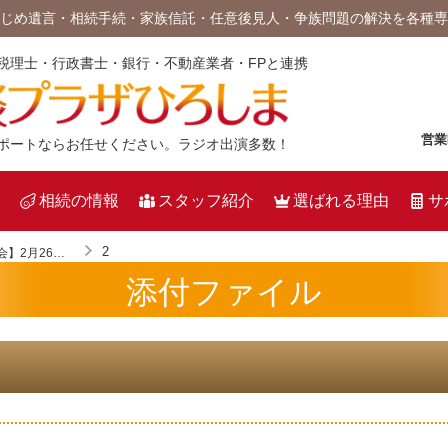
じめ遺言・相続手続・家族信託・任意後見人・争族問題の解決を各種専
税理士・行政書士・銀行・不動産業者・FPと連携
営業
ポートならお任せください。ラジオ出演多数！
相続の情報
スタッフ紹介
選ばれる理由
サ
2
【無料相談会】2月26日（土）から3月4日（金）まで相続・相続税・遺言・認知症対策・相続不動産売却の無料相談会を開催
添付ファイル