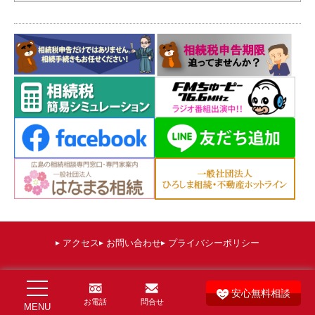
アクセス
お問い合わせ
プライバシーポリシー
©
広島 相続税申告相談プラザひろしま（運営：棚田秀利税理士事務所）
. All
安心無料相談
お電話
Rights Reserved.
問合せ