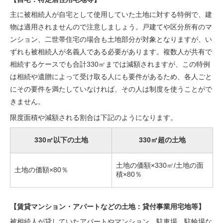
主に被相続人が自宅として使用していた土地に対する特例で、建
物は適用されませんので注意しましょう。戸建てや区分所有のマ
ンション、二世帯住宅の場合も土地部分が対象となりますが、い
ずれも被相続人が名義人である必要があります。複数人が共有で
相続するケースでも合計330㎡までは減額されますが、この特例
は相続や遺贈によって受け取る人にも要件があるため、各人ごと
にその要件を満たしていなければ、その人は制度を使うことがで
きません。
限度面積や減額される割合は下記のようになります。
330㎡以下の土地
330㎡超の土地
土地の価額×330㎡/土地の面
土地の価額×80％
積×80％
【賃貸マンション・アパートなどの土地：貸付事業用宅地等】
被相続人が貸していたアパートやマンション、駐車場、駐輪場な